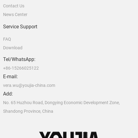
Contact Us
News Center
Service Support
FAQ
Download
Tel/WhatsApp:
+86-15266025122
E-mail:
vera.wu@youjia-china.com
Add:
No. 65 Huzhou Road, Dongying Economic Development Zone,
Shandong Province, China