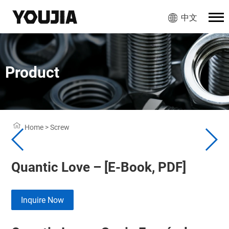
中文
Product
Home
>
Screw
Quantic Love – [E-Book, PDF]
Inquire Now