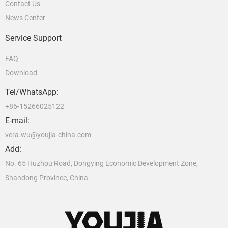
Contact Us
News Center
Service Support
FAQ
Download
Tel/WhatsApp:
+86-15266025122
E-mail:
vera.wu@youjia-china.com
Add:
No. 65 Huzhou Road, Dongying Economic Development Zone,
Shandong Province, China