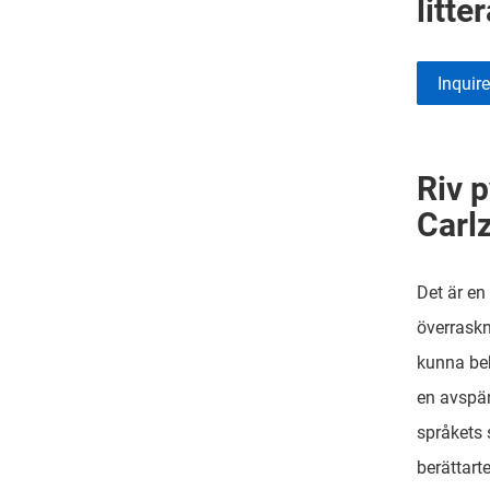
litte
Inquir
Riv 
Carl
Det är e
överraskn
kunna beh
en avspä
språkets 
berättart