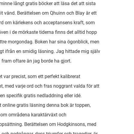
minne långt gratis böcker att läsa det att sista
vit vänd. Berättelsen om Qhuinn och Blay är ett
rd om kärlekens och acceptansens kraft, som
 även i de mörkaste tiderna finns det alltid hopp
ttre morgondag. Boken har sina ögonblick, men
ngt ifrån en smidig läsning. Jag hittade mig själv
 fram oftare än jag borde ha gjort.
 var precist, som ett perfekt kalibrerat
t, med varje ord och fras noggrant valda för att
en specifik gratis nedladdning eller idé.
t online gratis läsning denna bok är toppen,
inom områdena karaktärväxt och
uppsättning. Berättelsen om Hodgkinsons, med
 och nedgångar, dess triumfer och tragedier, är