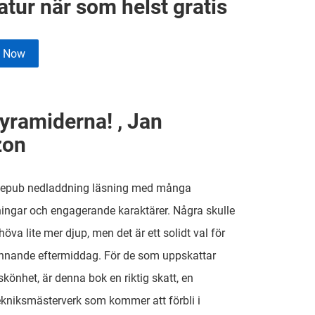
ratur när som helst gratis
e Now
pyramiderna! , Jan
zon
n epub nedladdning läsning med många
ingar och engagerande karaktärer. Några skulle
öva lite mer djup, men det är ett solidt val för
nnande eftermiddag. För de som uppskattar
skönhet, är denna bok en riktig skatt, en
ekniksmästerverk som kommer att förbli i