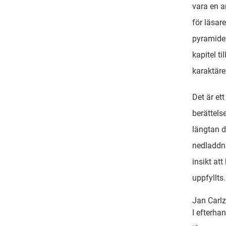
vara en an
för läsar
pyramider
kapitel ti
karaktäre
Det är et
berättels
längtan d
nedladdni
insikt att
uppfyllts.
Jan Carlz
I efterha