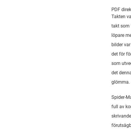
PDF direk
Takten va
takt som
löpare me
bilder va
det för f
som utve
det denna
glömma.
Spider-Ma
full av k
skrivande
förutsäg