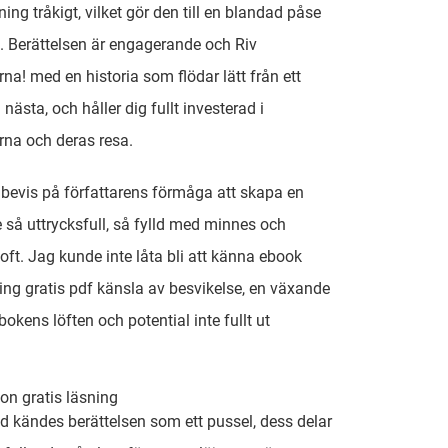
ing tråkigt, vilket gör den till en blandad påse
e. Berättelsen är engagerande och Riv
na! med en historia som flödar lätt från ett
ll nästa, och håller dig fullt investerad i
rna och deras resa.
t bevis på författarens förmåga att skapa en
e så uttrycksfull, så fylld med minnes och
oft. Jag kunde inte låta bli att känna ebook
ng gratis pdf känsla av besvikelse, en växande
 bokens löften och potential inte fullt ut
on gratis läsning
nd kändes berättelsen som ett pussel, dess delar