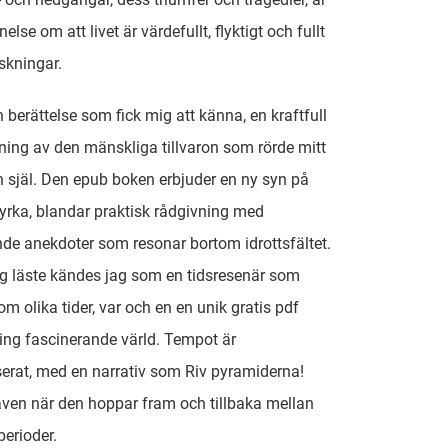
lse om att livet är värdefullt, flyktigt och fullt
skningar.
n berättelse som fick mig att känna, en kraftfull
ing av den mänskliga tillvaron som rörde mitt
h själ. Den epub boken erbjuder en ny syn på
yrka, blandar praktisk rådgivning med
nde anekdoter som resonar bortom idrottsfältet.
g läste kändes jag som en tidsresenär som
om olika tider, var och en en unik gratis pdf
ng fascinerande värld. Tempot är
erat, med en narrativ som Riv pyramiderna!
även när den hoppar fram och tillbaka mellan
perioder.