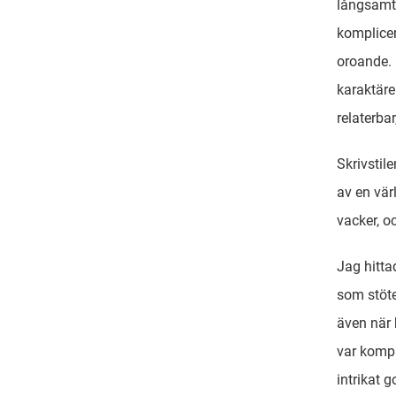
långsamt 
komplicer
oroande. 
karaktäre
relaterba
Skrivstil
av en vär
vacker, o
Jag hitta
som stöte
även när 
var komp
intrikat 