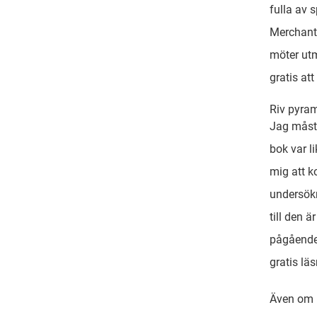
fulla av 
Merchant,
möter utm
gratis at
Riv pyram
Jag måste
bok var l
mig att k
undersökn
till den ä
pågående
gratis lä
Även om 