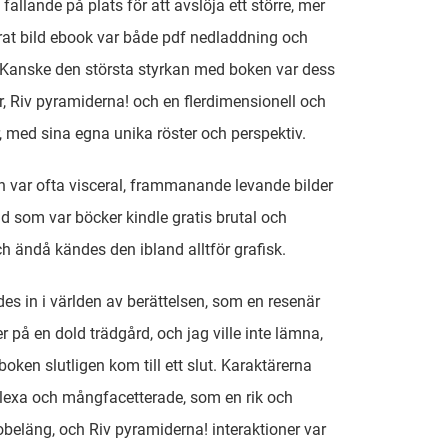
fallande på plats för att avslöja ett större, mer
at bild ebook var både pdf nedladdning och
Kanske den största styrkan med boken var dess
r, Riv pyramiderna! och en flerdimensionell och
r, med sina egna unika röster och perspektiv.
en var ofta visceral, frammanande levande bilder
ld som var böcker kindle gratis brutal och
ch ändå kändes den ibland alltför grafisk.
des in i världen av berättelsen, som en resenär
r på en dold trädgård, och jag ville inte lämna,
boken slutligen kom till ett slut. Karaktärerna
lexa och mångfacetterade, som en rik och
gobeläng, och Riv pyramiderna! interaktioner var