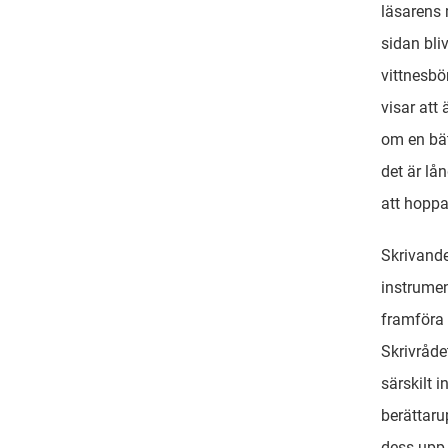
läsarens 
sidan bli
vittnesbö
visar att
om en bä
det är lå
att hoppa
Skrivandet
instrumen
framföra 
Skrivråde
särskilt 
berättar
dess upp-