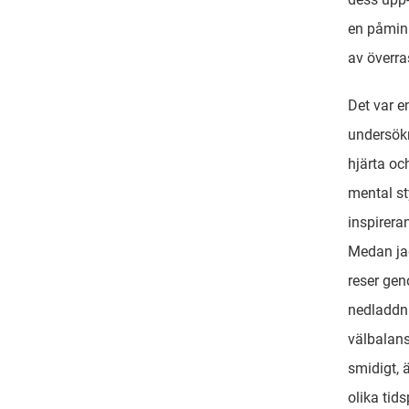
en påminne
av överra
Det var e
undersökn
hjärta oc
mental st
inspirera
Medan ja
reser gen
nedladdni
välbalans
smidigt, 
olika tids