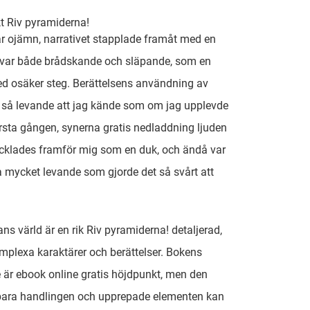
t Riv pyramiderna!
r ojämn, narrativet stapplade framåt med en
 var både brådskande och släpande, som en
d osäker steg. Berättelsens användning av
r så levande att jag kände som om jag upplevde
örsta gången, synerna gratis nedladdning ljuden
cklades framför mig som en duk, och ändå var
 mycket levande som gjorde det så svårt att
ns värld är en rik Riv pyramiderna! detaljerad,
omplexa karaktärer och berättelser. Bokens
 är ebook online gratis höjdpunkt, men den
bara handlingen och upprepade elementen kan