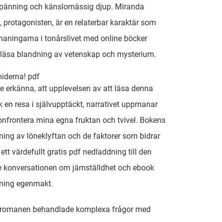
spänning och känslomässig djup. Miranda
 protagonisten, är en relaterbar karaktär som
aningarna i tonårslivet med online böcker
t läsa blandning av vetenskap och mysterium.
iderna! pdf
 erkänna, att upplevelsen av att läsa denna
ik en resa i självupptäckt, narrativet uppmanar
onfrontera mina egna fruktan och tvivel. Bokens
ing av löneklyftan och de faktorer som bidrar
r ett värdefullt gratis pdf nedladdning till den
 konversationen om jämställdhet och ebook
sning egenmakt.
romanen behandlade komplexa frågor med