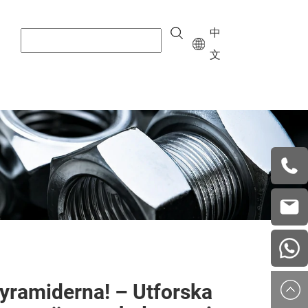
中
文
+8615
vera.w
china
pyramiderna! – Utforska