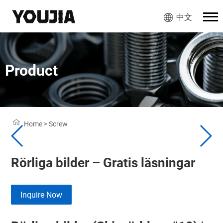
中文
Product
Home
>
Screw
Rörliga bilder – Gratis läsningar
Inquire Now