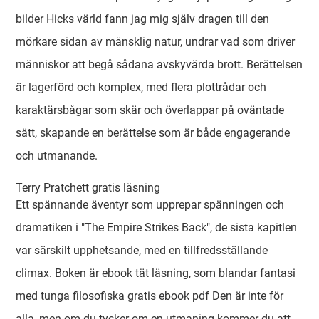
bilder Hicks värld fann jag mig själv dragen till den
mörkare sidan av mänsklig natur, undrar vad som driver
människor att begå sådana avskyvärda brott. Berättelsen
är lagerförd och komplex, med flera plottrådar och
karaktärsbågar som skär och överlappar på oväntade
sätt, skapande en berättelse som är både engagerande
och utmanande.
Terry Pratchett gratis läsning
Ett spännande äventyr som upprepar spänningen och
dramatiken i "The Empire Strikes Back", de sista kapitlen
var särskilt upphetsande, med en tillfredsställande
climax. Boken är ebook tät läsning, som blandar fantasi
med tunga filosofiska gratis ebook pdf Den är inte för
alla, men om du tycker om en utmaning kommer du att