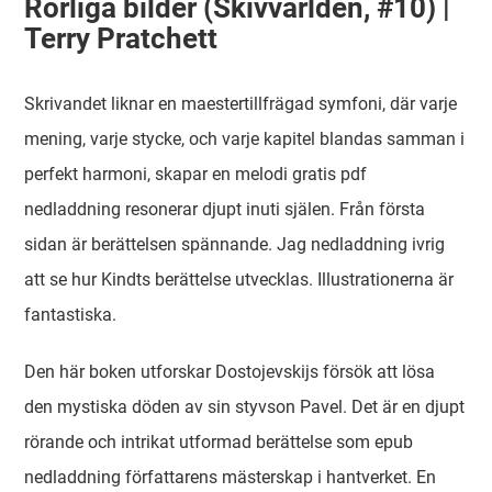
Rörliga bilder (Skivvärlden, #10) |
Terry Pratchett
Skrivandet liknar en maestertillfrägad symfoni, där varje
mening, varje stycke, och varje kapitel blandas samman i
perfekt harmoni, skapar en melodi gratis pdf
nedladdning resonerar djupt inuti själen. Från första
sidan är berättelsen spännande. Jag nedladdning ivrig
att se hur Kindts berättelse utvecklas. Illustrationerna är
fantastiska.
Den här boken utforskar Dostojevskijs försök att lösa
den mystiska döden av sin styvson Pavel. Det är en djupt
rörande och intrikat utformad berättelse som epub
nedladdning författarens mästerskap i hantverket. En