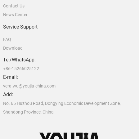
Contact Us
News Center
Service Support
FAQ
Download
Tel/WhatsApp:
+86-15266025122
E-mail:
vera.wu@youjia-china.com
Add:
No. 65 Huzhou Road, Dongying Economic Development Zone,
Shandong Province, China