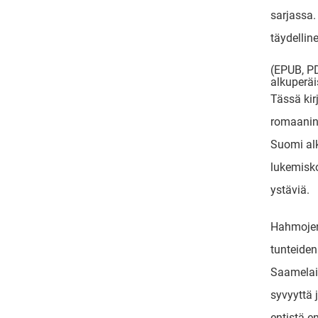
sarjassa.
täydellin
(EPUB, PD
alkuperä
Tässä kir
romaanin 
Suomi al
lukemisk
ystäviä.
Hahmojen
tunteiden
Saamelai
syvyyttä j
entistä e