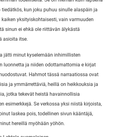
- tiedätkös, kun joku puhuu sinulle alaspäin ja
kaiken yksityiskohtaisesti, vain varmuuden
tä sinun ei ehkä ole riittävän älykästä
asioita itse.
a jätti minut kyselemään inhimillisten
n luonnetta ja niiden odottamattomia e kirjat​
 muodostuvat. Hahmot tässä narraatiossa ovat
sia ja ymmärrettäviä, heillä on heikkouksia ja
a, jotka tekevät heistä havainnollisia
n esimerkkejä. Se verkossa yksi niistä kirjoista,
voinut laskea pois, todellinen sivun kääntäjä,
 minut hereillä myöhään yöhön.