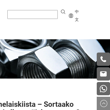
中
文
+8615
vera.w
china
elaiskiista – Sortaako