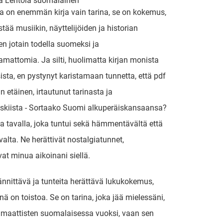
ka Lehtola suomalainen
a on enemmän kirja vain tarina, se on kokemus,
stää musiikin, näyttelijöiden ja historian
n jotain todella suomeksi ja
mattomia. Ja silti, huolimatta kirjan monista
sta, en pystynyt karistamaan tunnetta, että pdf
in etäinen, irtautunut tarinasta ja
skiista - Sortaako Suomi alkuperäiskansaansa?
 tavalla, joka tuntui sekä hämmentävältä että
valta. Ne herättivät nostalgiatunnet,
vat minua aikoinani siellä.
jännittävä ja tunteita herättävä lukukokemus,
inä on toistoa. Se on tarina, joka jää mielessäni,
amaattisten suomalaisessa vuoksi, vaan sen