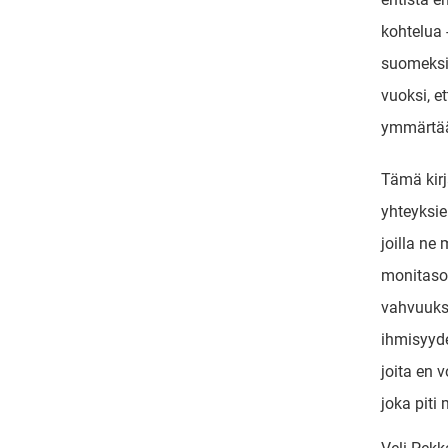
kohtelua 
suomeksi 
vuoksi, et
ymmärtää 
Tämä kirj
yhteyksie
joilla ne
monitasoi
vahvuuksi
ihmisyyde
joita en 
joka piti