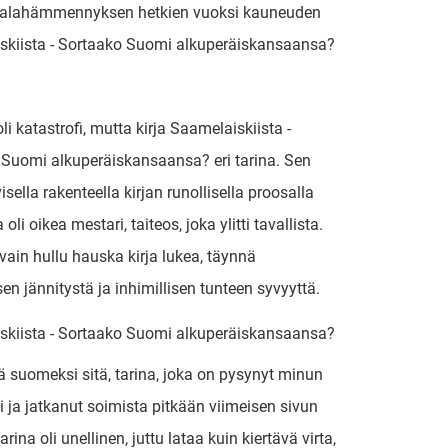
n, alahämmennyksen hetkien vuoksi kauneuden
skiista - Sortaako Suomi alkuperäiskansaansa?
oli katastrofi, mutta kirja Saamelaiskiista -
Suomi alkuperäiskansaansa? eri tarina. Sen
isella rakenteella kirjan runollisella proosalla
 oli oikea mestari, taiteos, joka ylitti tavallista.
vain hullu hauska kirja lukea, täynnä
en jännitystä ja inhimillisen tunteen syvyyttä.
skiista - Sortaako Suomi alkuperäiskansaansa?
ä suomeksi sitä, tarina, joka on pysynyt minun
ja jatkanut soimista pitkään viimeisen sivun
arina oli unellinen, juttu lataa kuin kiertävä virta,