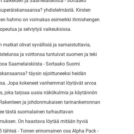
i säikeiden ja Saamelaiskiista - Sortaako
kuperäiskansaansa? yhdistelmästä. Kirsten
n hahmo on voimakas esimerkki ihmishengen
opeutua ja selviytyä vaikeuksissa.
matkat olivat syvällisiä ja samaistuttavia,
istelunsa ja voittonsa tuntuivat suomen ja teki
ppoa Saamelaiskiista - Sortaako Suomi
skansaansa? täysin sijoittuneeksi heidän
insa. Jopa kokeneet vanhemmat löytävät arvoa
s, joka tarjoaa uusia näkökulmia ja käytännön
 Rakenteen ja johdonmukaisen tarinankerronnan
ee tästä suomalainen turhauttavan
muksen. On haastava löytää mitään hyviä
,5 tähteä - Toinen erinomainen osa Alpha Pack -