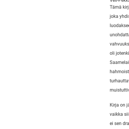
Veli-Pek
Tämä kirj
joka yhdi
luodaksee
unohdatta
vahvuuksi
oli jotenk
Saamelai
hahmoista
turhautta
muistutti
Kirja on 
vaikka si
ei sen dr