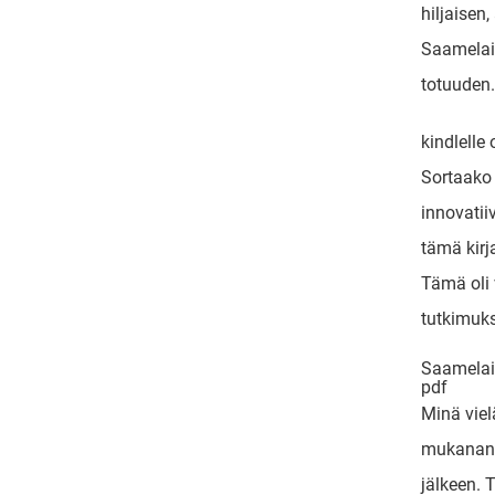
hiljaise
Saamelai
totuuden.
kindlelle 
Sortaako 
innovatiiv
tämä kirja
Tämä oli 
tutkimuks
Saamelai
pdf
Minä viel
mukanani 
jälkeen. T