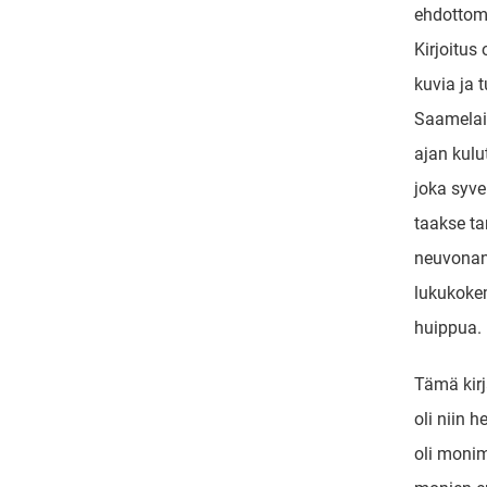
ehdottom
Kirjoitus 
kuvia ja 
Saamelai
ajan kulut
joka syve
taakse t
neuvonant
lukukokem
huippua.
Tämä kirja
oli niin 
oli monim