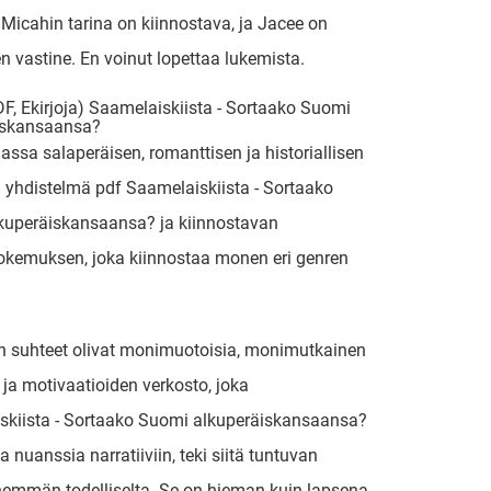
 Micahin tarina on kiinnostava, ja Jacee on
en vastine. En voinut lopettaa lukemista.
F, Ekirjoja) Saamelaiskiista - Sortaako Suomi
iskansaansa?
jassa salaperäisen, romanttisen ja historiallisen
yhdistelmä pdf Saamelaiskiista - Sortaako
kuperäiskansaansa? ja kiinnostavan
okemuksen, joka kiinnostaa monen eri genren
 suhteet olivat monimuotoisia, monimutkainen
 ja motivaatioiden verkosto, joka
skiista - Sortaako Suomi alkuperäiskansaansa?
a nuanssia narratiiviin, teki siitä tuntuvan
nemmän todelliselta. Se on hieman kuin lapsena