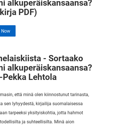
i alkuperäiskansaansa?
kirja PDF)
e Now
elaiskiista - Sortaako
i alkuperäiskansaansa?
i-Pekka Lehtola
asin, että minä olen kiinnostunut tarinasta,
a sen lyhyydestä, kirjailija suomalaisessa
n tarpeeksi yksityiskohtia, jotta hahmot
todellisilta ja suhteellisilta. Minä aion