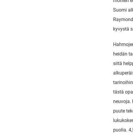
monien er
Suomi al
Raymonde
kyvystä s
Hahmojen 
heidän ta
siitä hel
alkuperäi
tarinoih
tästä opa
neuvoja.
puute tek
lukukoke
puolia. 4