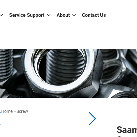
Service Support
About
Contact Us
Home
>
Screw
Saam