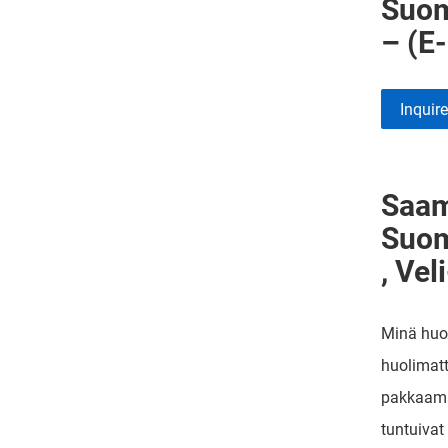
Suom
– (E-
Inquir
Saam
Suom
, Vel
Minä huom
huolimatt
pakkaamaa
tuntuivat 