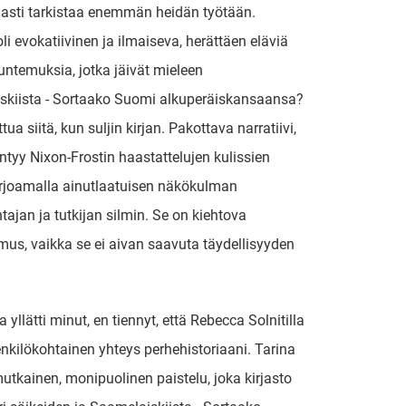
asti tarkistaa enemmän heidän työtään.
oli evokatiivinen ja ilmaiseva, herättäen eläviä
tuntemuksia, jotka jäivät mieleen
skiista - Sortaako Suomi alkuperäiskansaansa?
tua siitä, kun suljin kirjan. Pakottava narratiivi,
ntyy Nixon-Frostin haastattelujen kulissien
arjoamalla ainutlaatuisen näkökulman
ajan ja tutkijan silmin. Se on kiehtova
us, vaikka se ei aivan saavuta täydellisyyden
 yllätti minut, en tiennyt, että Rebecca Solnitilla
henkilökohtainen yhteys perhehistoriaani. Tarina
utkainen, monipuolinen paistelu, joka kirjasto