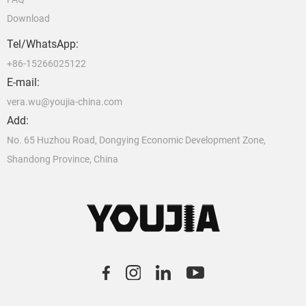
Download
Tel/WhatsApp:
+86-15266025122
E-mail:
vera.wu@youjia-china.com
Add:
No. 65 Huzhou Road, Dongying Economic Development Zone,
Shandong Province, China