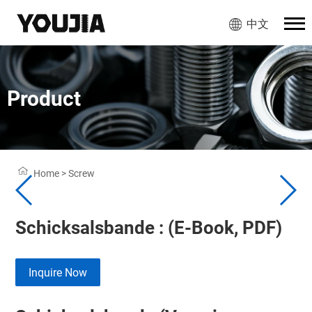
中文
Product
Home
>
Screw
Schicksalsbande : (E-Book, PDF)
Inquire Now