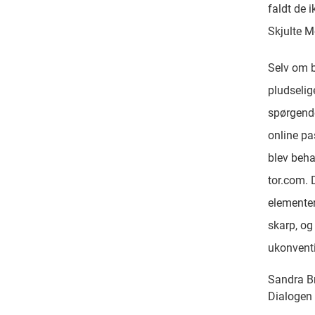
faldt de i
Skjulte M
Selv om b
pludseli
spørgende
online pa
blev beha
tor.com. 
elementer
skarp, og
ukonventi
Sandra B
Dialogen 