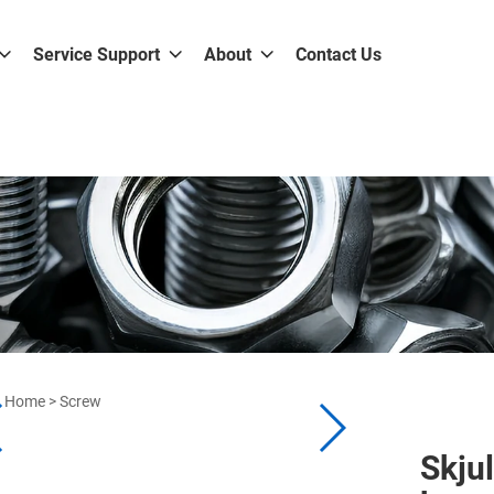
Service Support
About
Contact Us
Home
>
Screw
Skju