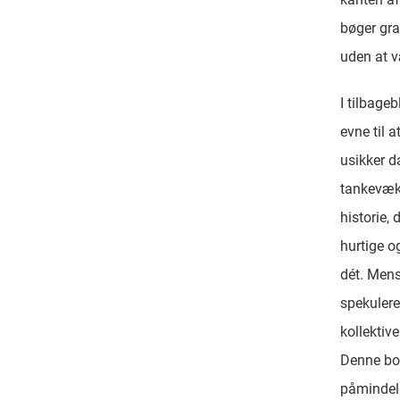
bøger gra
uden at væ
I tilbage
evne til a
usikker d
tankevækk
historie,
hurtige 
dét. Mens
spekulere
kollektiv
Denne bog
påmindelse