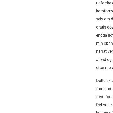
udfordre 
komfortzo
selv om d
gratis do
endda lid
min oprin
narrative
af vid og
efter mer
Dette skr
fornemmel
frem for 
Det var e
kanten af