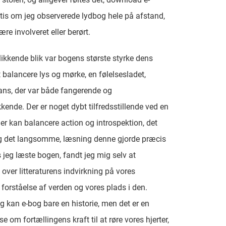
tis om jeg observerede lydbog hele på afstand,
re involveret eller berørt.
blikkende blik var bogens største styrke dens
t balancere lys og mørke, en følelsesladet,
ans, der var både fangerende og
ende. Der er noget dybt tilfredsstillende ved en
 der kan balancere action og introspektion, det
og det langsomme, læsning denne gjorde præcis
 jeg læste bogen, fandt jeg mig selv at
 over litteraturens indvirkning på vores
e forståelse af verden og vores plads i den.
 kan e-bog bare en historie, men det er en
 om fortællingens kraft til at røre vores hjerter,