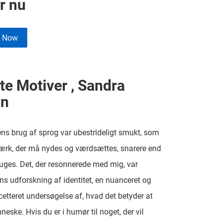
r nu
e Now
te Motiver , Sandra
wn
ens brug af sprog var ubestrideligt smukt, som
ærk, der må nydes og værdsættes, snarere end
ruges. Det, der resonnerede med mig, var
ens udforskning af identitet, en nuanceret og
tteret undersøgelse af, hvad det betyder at
eske. Hvis du er i humør til noget, der vil