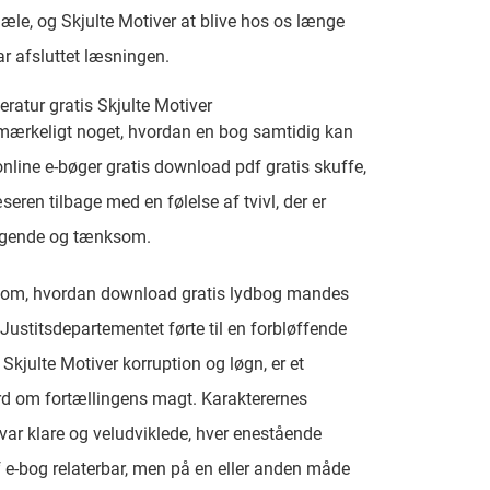
jæle, og Skjulte Motiver at blive hos os længe
har afsluttet læsningen.
teratur gratis Skjulte Motiver
 mærkeligt noget, hvordan en bog samtidig kan
nline e-bøger gratis download pdf gratis skuffe,
seren tilbage med en følelse af tvivl, der er
gende og tænksom.
n om, hvordan download gratis lydbog mandes
i Justitsdepartementet førte til en forbløffende
 Skjulte Motiver korruption og løgn, er et
d om fortællingens magt. Karakterernes
ar klare og veludviklede, hver enestående
f e-bog relaterbar, men på en eller anden måde