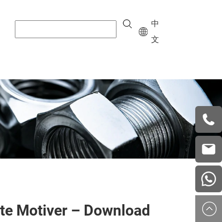
中
文
+8615
vera.w
china
lte Motiver – Download