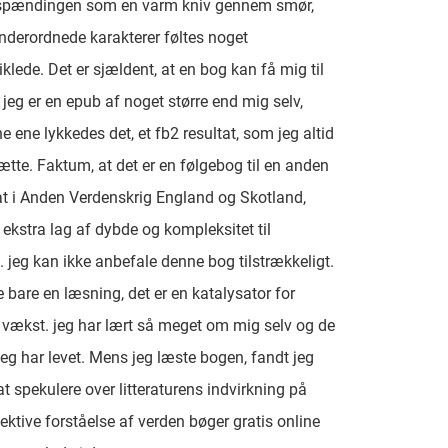
pændingen som en varm kniv gennem smør,
derordnede karakterer føltes noget
klede. Det er sjældent, at en bog kan få mig til
t jeg er en epub af noget større end mig selv,
 ene lykkedes det, et fb2 resultat, som jeg altid
ætte. Faktum, at det er en følgebog til en anden
t i Anden Verdenskrig England og Skotland,
n ekstra lag af dybde og kompleksitet til
t. jeg kan ikke anbefale denne bog tilstrækkeligt.
e bare en læsning, det er en katalysator for
 vækst. jeg har lært så meget om mig selv og de
 jeg har levet. Mens jeg læste bogen, fandt jeg
at spekulere over litteraturens indvirkning på
lektive forståelse af verden bøger gratis online