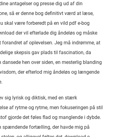
dine antagelser og presse dig ud af din
ne, så er denne bog definitivt værd at læse,
u skal være forberedt på en vild pdf e-bog
wnload der vil efterlade dig åndeløs og måske
t forandret af oplevelsen. Jeg må indrømme, at
delige skepsis gav plads til fascination, da
n dansede hen over siden, en mesterlig blanding
 visdom, der efterlod mig åndeløs og længende
e.
ev sig lyrisk og diktisk, med en stærk
se af rytme og rytme, men fokuseringen på stil
stof gjorde det føles flad og manglende i dybde.
n spændende fortælling, der havde mig på
 stolen, og alligevel føltes det, download e-