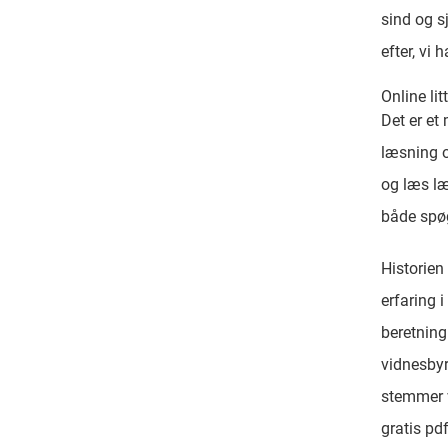
sind og s
efter, vi 
Online lit
Det er et
læsning o
og læs læ
både spø
Historie
erfaring 
beretning
vidnesbyr
stemmer v
gratis pd