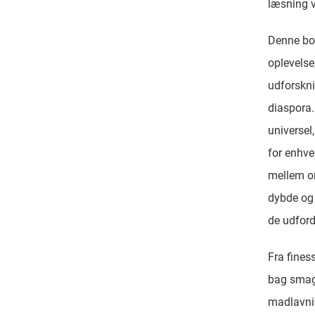
læsning v
Denne bog
oplevelse,
udforskni
diaspora.
universel,
for enhver
mellem onl
dybde og 
de udford
Fra fines
bag smags
madlavnin