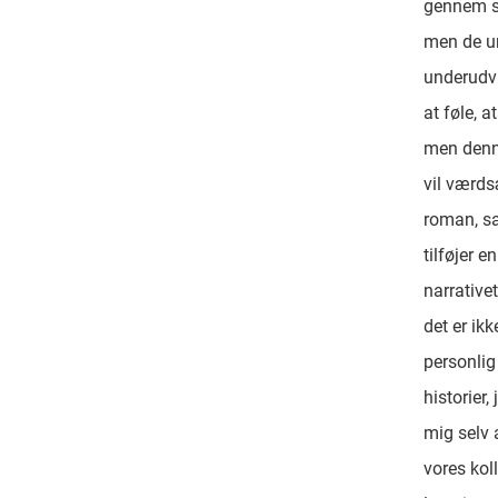
gennem s
men de un
underudvi
at føle, a
men denne
vil værds
roman, sa
tilføjer e
narrative
det er ikk
personlig
historier,
mig selv 
vores kol