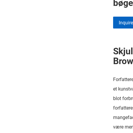
bøge
Inquir
Skjul
Bro
Forfatter
et kunstv
blot forb
forfatter
mangeface
være menn