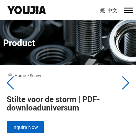
中文
Product
Home
>
Screw
Stilte voor de storm | PDF-
downloaduniversum
Inquire Now