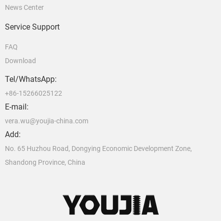
News Center
Service Support
FAQ
Download
Tel/WhatsApp:
+86-15266025122
E-mail:
vera.wu@youjia-china.com
Add:
No. 65 Huzhou Road, Dongying Economic Development Zone,
Shandong Province, China