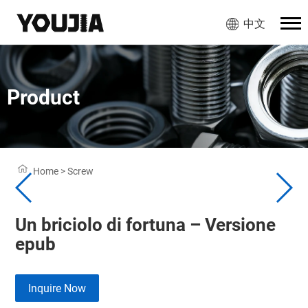
中文
Product
Home
>
Screw
Un briciolo di fortuna – Versione
epub
Inquire Now