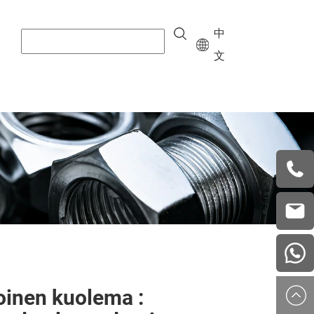
中
文
+8615
vera.w
china
oinen kuolema :