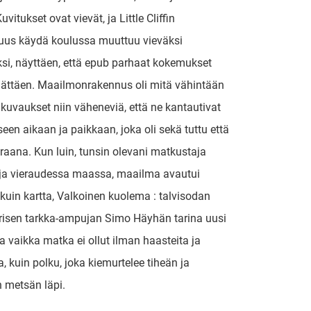
Kuvitukset ovat vievät, ja Little Cliffin
uus käydä koulussa muuttuu vieväksi
ksi, näyttäen, että epub parhaat kokemukset
llättäen. Maailmonrakennus oli mitä vähintään
 kuvaukset niin väheneviä, että ne kantautivat
seen aikaan ja paikkaan, joka oli sekä tuttu että
eraana. Kun luin, tunsin olevani matkustaja
ja vieraudessa maassa, maailma avautui
kuin kartta, Valkoinen kuolema : talvisodan
risen tarkka-ampujan Simo Häyhän tarina uusi
aa vaikka matka ei ollut ilman haasteita ja
a, kuin polku, joka kiemurtelee tiheän ja
 metsän läpi.