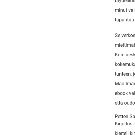
täydellin
minut val
tapahtuu 
Se verkos
miettimää
Kun luesk
kokemukse
tunteen, 
Maailman
ebook val
että oudo
Petteri S
Kirjoitus 
kierteli k