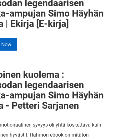
isodan legendaarisen
ka-ampujan Simo Häyhän
a | Ekirja [E-kirja]
e Now
oinen kuolema :
isodan legendaarisen
ka-ampujan Simo Häyhän
a - Petteri Sarjanen
motionaalinen syvyys oli yhtä koskettava kuin
inen hyvästit. Hahmon ebook on mitätön