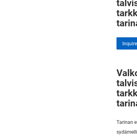
talv
tark
tarin
Inquir
Valk
talv
tark
tarin
Tarinan e
sydämell