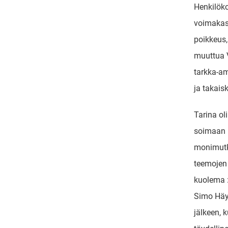
Henkilök
voimakas k
poikkeus,
muuttua V
tarkka-a
ja takais
Tarina ol
soimaan m
monimutka
teemojen 
kuolema :
Simo Häy
jälkeen, 