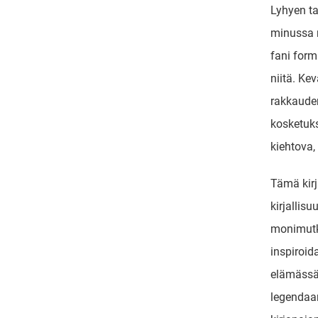
Lyhyen ta
minussa n
fani form
niitä. Ke
rakkaude
kosketukse
kiehtova,
Tämä kirj
kirjallis
monimutka
inspiroid
elämässä
legendaa