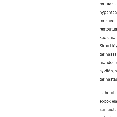
muuten ku
hypähtää 
mukava lu
rentoutu
kuolema :
Simo Häyh
tarinassa
mahdollis
syvään, h
tarinast
Hahmot ol
ebook eläm
samaistut