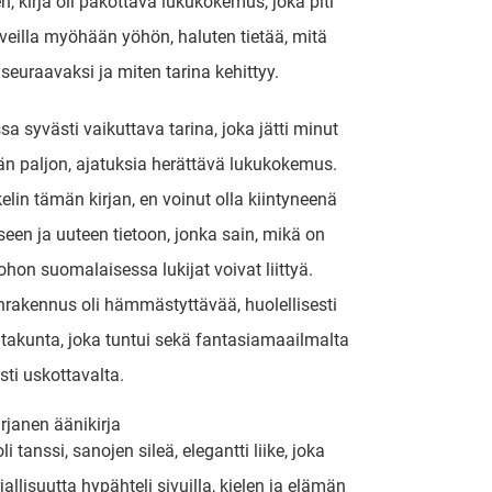
en, kirja oli pakottava lukukokemus, joka piti
veilla myöhään yöhön, haluten tietää, mitä
seuraavaksi ja miten tarina kehittyy.
sa syvästi vaikuttava tarina, joka jätti minut
n paljon, ajatuksia herättävä lukukokemus.
elin tämän kirjan, en voinut olla kiintyneenä
en ja uuteen tietoon, jonka sain, mikä on
johon suomalaisessa lukijat voivat liittyä.
rakennus oli hämmästyttävää, huolellisesti
takunta, joka tuntui sekä fantasiamaailmalta
sti uskottavalta.
arjanen äänikirja
oli tanssi, sanojen sileä, elegantti liike, joka
irjallisuutta hypähteli sivuilla, kielen ja elämän