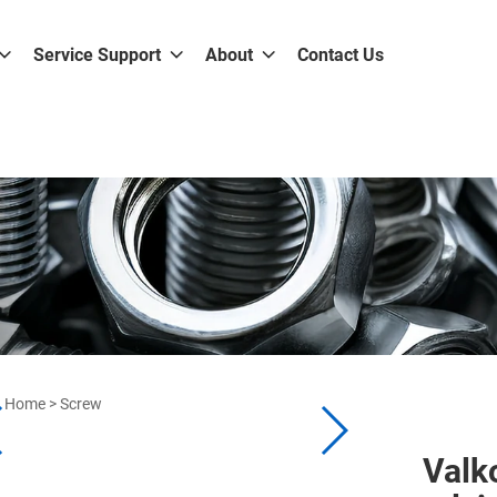
Service Support
About
Contact Us
Home
>
Screw
Valk