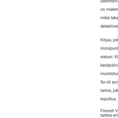
uskottav
on mielen
mikä tek
detektive
Kirjaa, jo
monipuoli
sieluni. K
kesäpäivä
muistutu
Se oli sy
tarina, j
loputtua.
Finnish V
tarkka-a