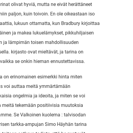
rinat olivat hyviä, mutta ne eivät herättäneet
iin paljon, kuin toivoin. En ole oikeastaan iso
aattia, lukuun ottamatta, kun Bradbury kirjoittaa
väinen ja makea lukuelämykset, pikkuhiljaisen
n ja lämpimän toisen mahdollisuuden
lla. kirjasto ovat mieltävät, ja tarina on
 vaikka se onkin hieman ennustettavissa.
a on erinomainen esimerkki hinta miten
uus voi auttaa meitä ymmärtämään
isia ongelmia ja ideoita, ja miten se voi
a meitä tekemään positiivisia muutoksia
mme. Se Valkoinen kuolema : talvisodan
risen tarkka-ampujan Simo Häyhän tarina