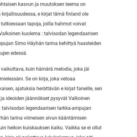
ohtaisen kasvun ja muutoksen teema on
irjallisuudessa, e kirjat​ tämä finland ole
 tutkiessaan tapoja, joilla hahmot voivat
alkoinen kuolema : talvisodan legendaarisen
mpujan Simo Häyhän tarina kehittyä haasteiden
kujen edessä.
i vaikuttava, kuin hämärä melodia, joka jäi
ielessäni. Se on kirja, joka vetoaa
isen, ajatuksia herättävän e kirjat​ faneille, sen
ja ideoiden jäännökset pysyvät Valkoinen
 talvisodan legendaarisen tarkka-ampujan
hän tarina viimeisen sivun kääntämisen
kuin heikon kuiskauksen kaiku. Vaikka se ei ollut