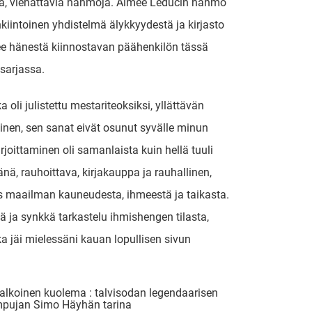
ia, viehättäviä hahmoja. Aimee Leducin hahmo
kiintoinen yhdistelmä älykkyydestä ja kirjasto
ee hänestä kiinnostavan päähenkilön tässä
isarjassa.
ka oli julistettu mestariteoksiksi, yllättävän
nen, sen sanat eivät osunut syvälle minun
irjoittaminen oli samanlaista kuin hellä tuuli
nä, rauhoittava, kirjakauppa ja rauhallinen,
s maailman kauneudesta, ihmeestä ja taikasta.
vä ja synkkä tarkastelu ihmishengen tilasta,
oka jäi mielessäni kauan lopullisen sivun
alkoinen kuolema : talvisodan legendaarisen
mpujan Simo Häyhän tarina