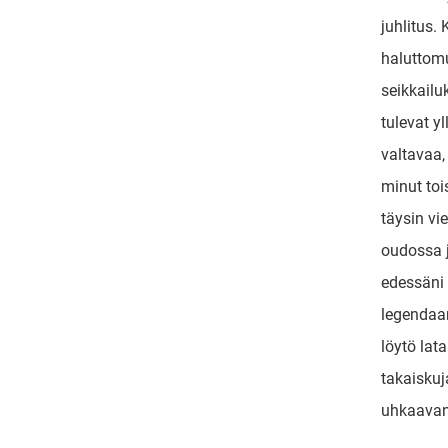
juhlitus. 
haluttom
seikkailu
tulevat y
valtavaa,
minut toi
täysin vi
oudossa 
edessäni 
legendaa
löytö lat
takaiskuj
uhkaavan