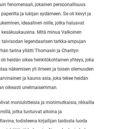
in fenomenaali, jokainen persoonallisuus
paperilta ja lukijan sydämeen. Se oli kevyt ja
keminen, ideaalinen niille, jotka haluavat
a kesäkuukausina. Mitä minua Valkoinen
 talvisodan legendaarisen tarkka-ampujan
än tarina yllätti Thomasin ja Charityn
 oli heidän oikea henkilökohtainen yhteys, joka
taa näkemisen yli ilmeen ja toisen olemuuden
arvinainen ja kaunis asia, joka tekee heidän
aan oikeasti unelmaisemman.
ivat moniulotteisia ja monimutkaisia, rikkailla
illä, jotka tuntuivat aitoina ja
tavina, todisteena kirjailijan taidosta luoda