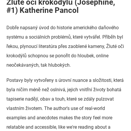
Žluté oči krokodýlů (Joséphine,
#1) Katherine Pancol
Dobře napsaný úvod do historie amerického daňového
systému a sociálních problémů, které vytvářel. Příběh byl
řekou, plynoucí literatúra přes zaoblené kameny, Žluté oči
krokodýlů schopnou se ponořit do hloubek, online
neočekávaných, tak hlubokých.
Postavy byly vytvořeny s úrovní nuance a složitosti, která
byla ničím méně než oslnivá, jejich vnitřní životy bohatá
tapiserie nadějí, obav a touh, které se zdály pulzovat
vlastním životem. The author's use of real-world
examples and anecdotes makes the story feel more
relatable and accessible, like we're reading about a