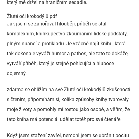
který mě držel na hraničním sedadle.
Žluté oči krokodýlů pdf
Jak jsem se zanořoval hlouběji, příběh se stal
komplexním, kníhkupectvo zkoumáním lidské podstaty,
plným nuancí a protikladů. Je vzácné najít knihu, která
tak dokonale vyváží humor a pathos, ale tato to dokáže,
vytváří příběh, který je stejně pohlcující a hluboce
dojemný.
zdarma se ohlížím na své Žluté oči krokodýlů zkušenosti
s čtením, připomínám si, kolika způsoby knihy tvarovaly
moje životy a pomohly mi rostou jako osobě, a věřím, že
tato kniha má potenciál udělat totéž pro své čtenáře.
Když jsem stažení zavřel, nemohl jsem se ubránit pocitu