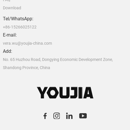
Download
Tel/WhatsApp:
+86-15266025122
E-mail:
vera.wu@youjia-china.com
Add:
No. 65 Huzhou Road, Dongying Economic Development Zone,
Shandong Province, China