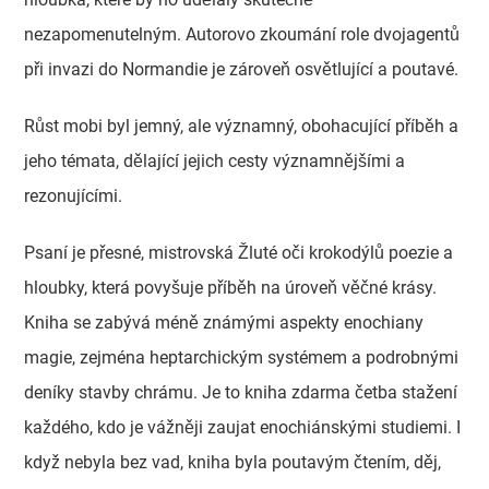
nezapomenutelným. Autorovo zkoumání role dvojagentů
při invazi do Normandie je zároveň osvětlující a poutavé.
Růst mobi byl jemný, ale významný, obohacující příběh a
jeho témata, dělající jejich cesty významnějšími a
rezonujícími.
Psaní je přesné, mistrovská Žluté oči krokodýlů poezie a
hloubky, která povyšuje příběh na úroveň věčné krásy.
Kniha se zabývá méně známými aspekty enochiany
magie, zejména heptarchickým systémem a podrobnými
deníky stavby chrámu. Je to kniha zdarma četba stažení
každého, kdo je vážněji zaujat enochiánskými studiemi. I
když nebyla bez vad, kniha byla poutavým čtením, děj,