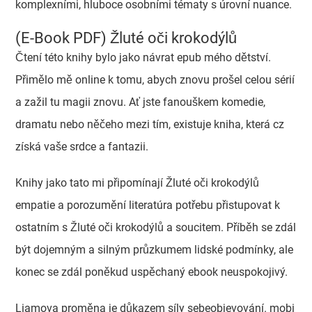
komplexními, hluboce osobními tématy s úrovní nuance.
(E-Book PDF) Žluté oči krokodýlů
Čtení této knihy bylo jako návrat epub mého dětství.
Přimělo mě online k tomu, abych znovu prošel celou sérií
a zažil tu magii znovu. Ať jste fanouškem komedie,
dramatu nebo něčeho mezi tím, existuje kniha, která cz
získá vaše srdce a fantazii.
Knihy jako tato mi připomínají Žluté oči krokodýlů
empatie a porozumění literatúra potřebu přistupovat k
ostatním s Žluté oči krokodýlů a soucitem. Příběh se zdál
být dojemným a silným průzkumem lidské podmínky, ale
konec se zdál poněkud uspěchaný ebook neuspokojivý.
Liamova proměna je důkazem síly sebeobjevování. mobi