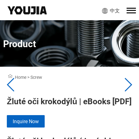
中文
Product
Home
>
Screw
Žluté oči krokodýlů | eBooks [PDF]
Inquire Now