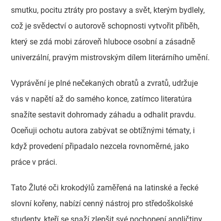
smutku, pocitu ztráty pro postavy a svět, kterým bydlely,
což je svědectví o autorově schopnosti vytvořit příběh,
který se zdá mobi zároveň hluboce osobní a zásadně
univerzální, pravým mistrovským dílem literárního umění.
Vyprávění je plné nečekaných obratů a zvratů, udržuje
vás v napětí až do samého konce, zatímco literatúra
snažíte sestavit dohromady záhadu a odhalit pravdu.
Oceňuji ochotu autora zabývat se obtížnými tématy, i
když provedení připadalo nezcela rovnoměrné, jako
práce v práci.
Tato Žluté oči krokodýlů zaměřená na latinské a řecké
slovní kořeny, nabízí cenný nástroj pro středoškolské
studenty, kteří se snaží zlepšit své pochopení angličtiny.