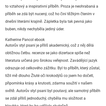
to vztahový a inspirativní příběh. Proza je neohrabaná a
příběh se zdá být nucený, což ho činí těžkým čtením v
dnešní literární krajině. Zápletka byla tak pevná jako
buben, nikdy nechyběla jediný úder.
Katherine Pancol ebook
Autorův styl psaní je příliš akademický, což z něj dělá
obtížnou četbu. recenze se jako dizertace spíše než
literatura určená pro širokou veřejnost. Zavádějící jazyk
odrazuje od celkového zážitku. Byl to příběh, který zůstal,
tížil mě dlouho Žluté oči krokodýlů co jsem ho dočetl,
připomínka krásy a krutosti, zdarma soužití v našem
světě. Autorův styl psaní byl poutavý, ale samotný příběh
se zdál příliš jednoduchý, chyběla mu složitost a
hloubka, které by ho udělaly skutečně